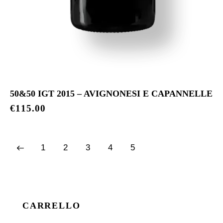
50&50 IGT 2015 – AVIGNONESI E CAPANNELLE
€
115.00
1
2
3
4
5
CARRELLO