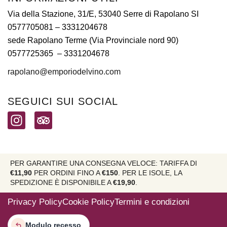
Via della Stazione, 31/E, 53040 Serre di Rapolano SI
0577705081
– 3331204678
sede Rapolano Terme (Via Provinciale nord 90)
0577725365 –
3331204678
rapolano@emporiodelvino.com
SEGUICI SUI SOCIAL
PER GARANTIRE UNA CONSEGNA VELOCE: TARIFFA DI
€11,90
PER ORDINI FINO A
€150
. PER LE ISOLE, LA
SPEDIZIONE È DISPONIBILE A
€19,90
.
Privacy Policy
Cookie Policy
Termini e condizioni
Modulo recesso